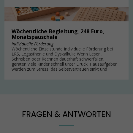
nächsten Schritte und erstellen den Trainingsplan für zu
Hause. So bleibt die Förderung wirksam, strukturiert
und motivierend. Kosten: 119 Euro /Monat
Wöchentliche Begleitung, 248 Euro,
Monatspauschale
Individuelle Förderung
Wöchentliche Einzelstunde Individuelle Förderung bei
LRS, Legasthenie und Dyskalkulie Wenn Lesen,
Schreiben oder Rechnen dauerhaft schwerfallen,
geraten viele Kinder schnell unter Druck. Hausaufgaben
werden zum Stress, das Selbstvertrauen sinkt und
Lernen fühlt sich immer anstrengender an. In der
wöchentlichen Förderung erhält Ihr Kind eine
kontinuierliche und individuelle Lernbegleitung. Durch
regelmäßige Termine können Schwierigkeiten gezielt
bearbeitet und neue Lernstrategien Schritt für Schritt
aufgebaut werden. Neben der Arbeit an Lesen,
Schreiben oder Rechnen stärken wir auch wichtige
Grundlagen wie Aufmerksamkeit, Wahrnehmung und
FRAGEN & ANTWORTEN
Lernorganisation. So entsteht langfristig mehr
Sicherheit im Lernen. Die Förderung wird individuell auf
Ihr Kind abgestimmt.